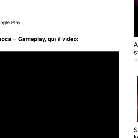
ogle Play
oca – Gameplay, qui il video:
A
s
19
S
M