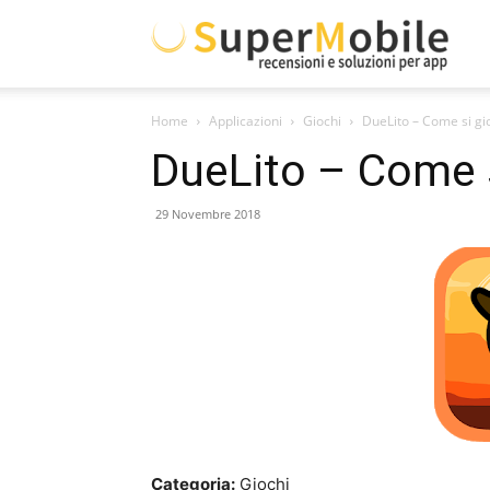
Supe
Home
Applicazioni
Giochi
DueLito – Come si g
Mobil
DueLito – Come 
29 Novembre 2018
Categoria:
Giochi