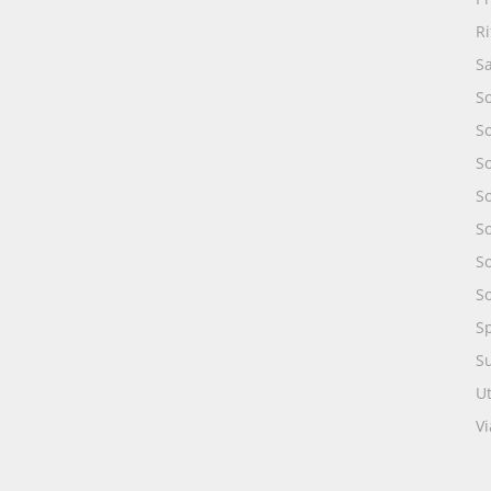
R
S
S
S
S
So
So
S
S
S
S
Ut
Vi