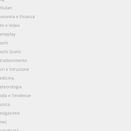
llulari
conomia e Finanza
to e Video
ameplay
ochi
ochi Gratis
ntrattenimento
bri e Istruzione
edicina
eteorologia
oda e Tendenze
usica
avigazione
ews
oduttività