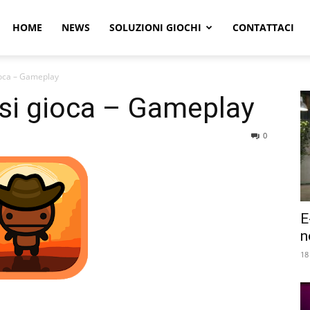
r
HOME
NEWS
SOLUZIONI GIOCHI
CONTATTACI
ioca – Gameplay
e
si gioca – Gameplay
0
E
n
18