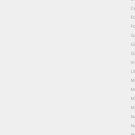
Ce
E
Fo
G
Gi
Gi
I
Li
M
M
M
M
N
N
Pr