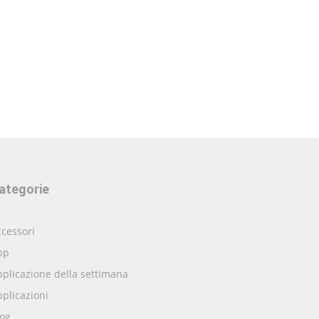
ategorie
cessori
pp
plicazione della settimana
plicazioni
log