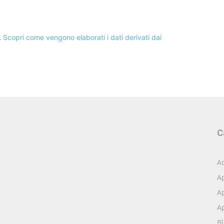
.
Scopri come vengono elaborati i dati derivati dai
C
Ac
A
Ap
Ap
B