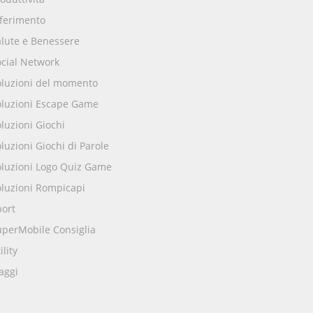
iferimento
alute e Benessere
ocial Network
oluzioni del momento
oluzioni Escape Game
luzioni Giochi
luzioni Giochi di Parole
oluzioni Logo Quiz Game
oluzioni Rompicapi
port
uperMobile Consiglia
ility
aggi