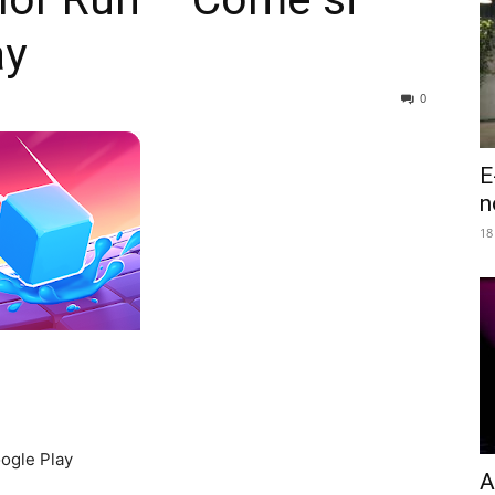
ay
0
E
n
18
ogle Play
A