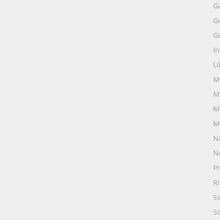
G
Gi
Gi
I
Li
M
M
M
M
N
N
Pr
R
S
S