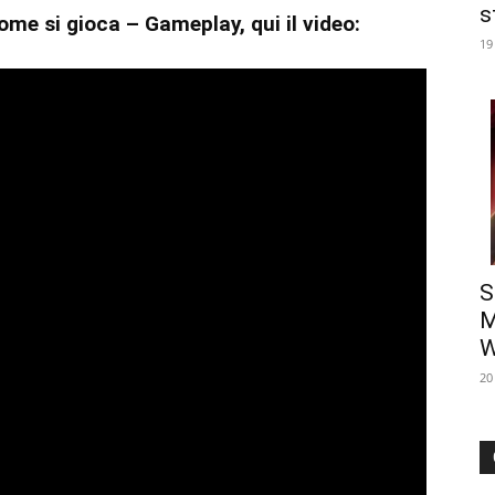
s
me si gioca – Gameplay, qui il video:
19
S
M
W
20