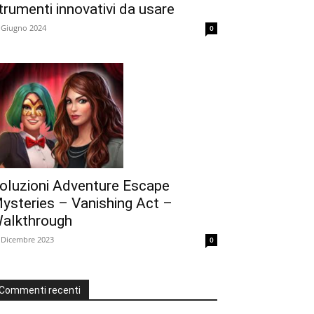
trumenti innovativi da usare
 Giugno 2024
0
oluzioni Adventure Escape
ysteries – Vanishing Act –
alkthrough
 Dicembre 2023
0
Commenti recenti