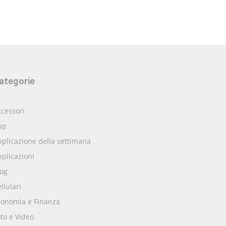
ategorie
cessori
pp
plicazione della settimana
plicazioni
log
llulari
conomia e Finanza
to e Video