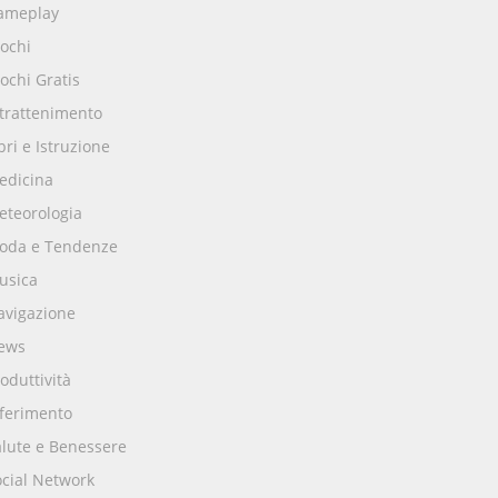
ameplay
ochi
ochi Gratis
ntrattenimento
bri e Istruzione
edicina
eteorologia
oda e Tendenze
usica
avigazione
ews
oduttività
iferimento
alute e Benessere
ocial Network