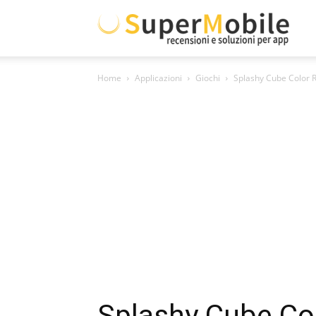
Supe
Home
Applicazioni
Giochi
Splashy Cube Color 
Mobil
Splashy Cube Co