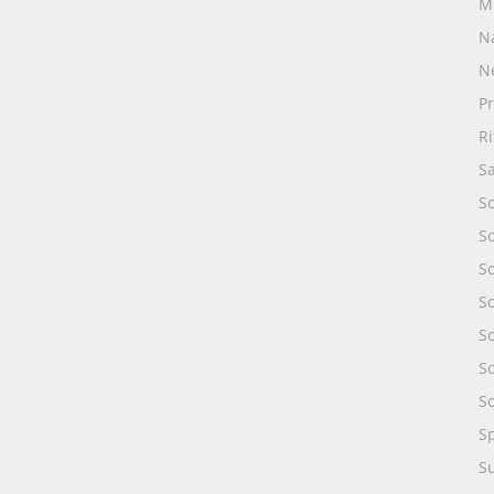
M
N
N
Pr
R
S
S
S
S
So
So
S
S
S
S