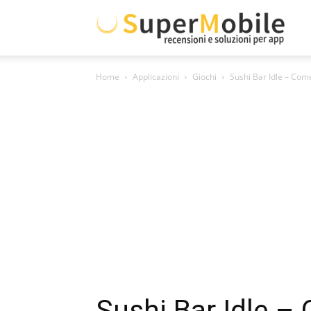
Supe
Home
Applicazioni
Giochi
Sushi Bar Idle – Com
Mobil
Sushi Bar Idle –