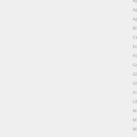
A
Ap
Ap
B
Ce
E
Fo
G
Gi
Gi
I
Li
M
M
M