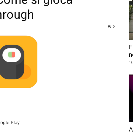
hrough
0
E
n
18
ogle Play
A