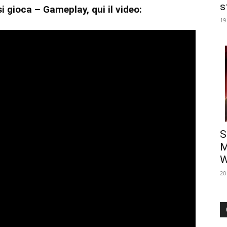
s
i gioca – Gameplay, qui il video:
19
S
M
W
20