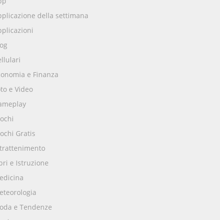
pp
plicazione della settimana
plicazioni
log
llulari
conomia e Finanza
to e Video
ameplay
ochi
ochi Gratis
ntrattenimento
bri e Istruzione
edicina
eteorologia
oda e Tendenze