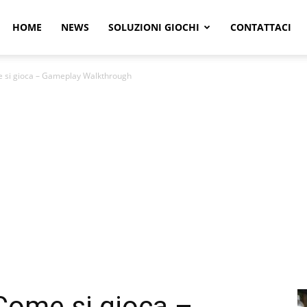
r
HOME
NEWS
SOLUZIONI GIOCHI
CONTATTACI
e si gioca – Gameplay Walkthrough
e
 Come si gioca –