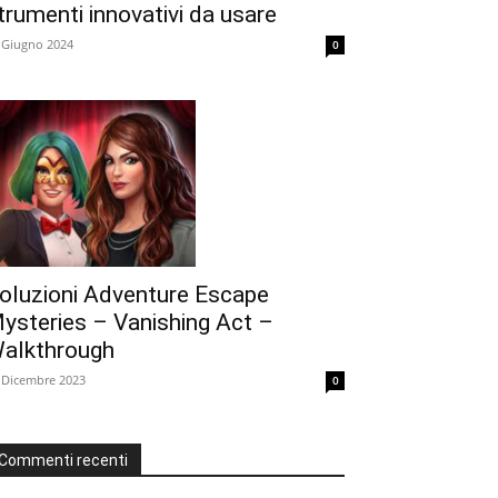
trumenti innovativi da usare
 Giugno 2024
0
oluzioni Adventure Escape
ysteries – Vanishing Act –
alkthrough
 Dicembre 2023
0
Commenti recenti