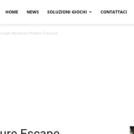
r
HOME
NEWS
SOLUZIONI GIOCHI
CONTATTACI
Escape Mysteries Pirate’s Treasure
e
ture Escape