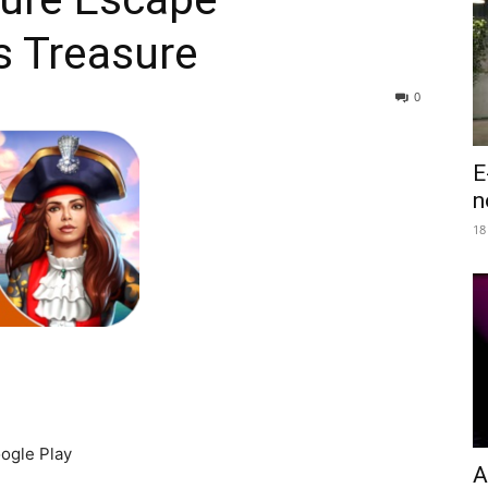
s Treasure
0
E
n
18
ogle Play
A