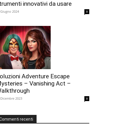
trumenti innovativi da usare
 Giugno 2024
0
oluzioni Adventure Escape
ysteries – Vanishing Act –
alkthrough
 Dicembre 2023
0
Commenti recenti