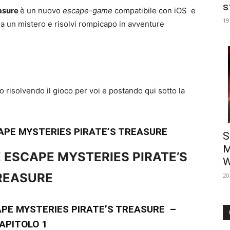
s
easure
è un nuovo
escape-game
compatibile con iOS e
19
lia un mistero e risolvi rompicapo in avventure
risolvendo il gioco per voi e postando qui sotto la
APE MYSTERIES PIRATE’S TREASURE
S
M
 ESCAPE MYSTERIES PIRATE’S
W
REASURE
20
PE MYSTERIES PIRATE’S TREASURE –
APITOLO 1