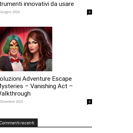
trumenti innovativi da usare
 Giugno 2024
0
oluzioni Adventure Escape
ysteries – Vanishing Act –
alkthrough
 Dicembre 2023
0
Commenti recenti