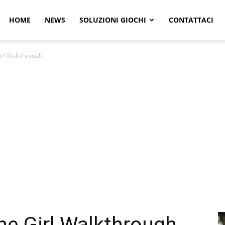
r
HOME
NEWS
SOLUZIONI GIOCHI
CONTATTACI
irl Walkthrough
e
he Girl Walkthrough