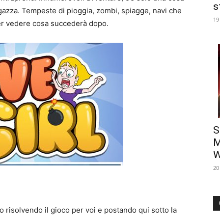
s
ragazza. Tempeste di pioggia, zombi, spiagge, navi che
19
per vedere cosa succederà dopo.
S
M
W
20
risolvendo il gioco per voi e postando qui sotto la