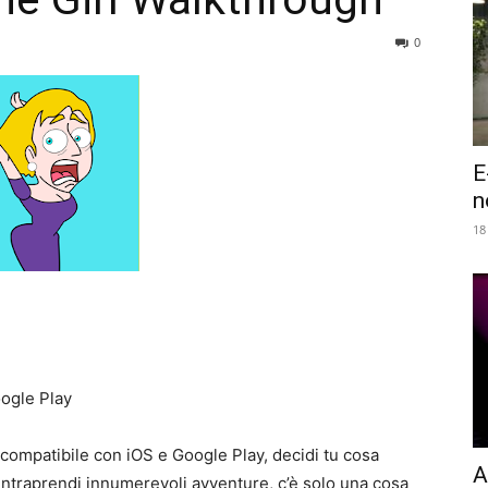
0
E
n
18
ogle Play
ompatibile con iOS e Google Play, decidi tu cosa
A
 intraprendi innumerevoli avventure, c’è solo una cosa