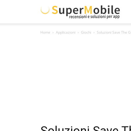
Supe
Home
Applicazioni
Giochi
Soluzioni Save The G
Mobil
Soluzioni Save T