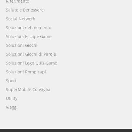
Riferimento
Salute e Benessere
Social Network
Soluzioni del momento
Soluzioni Escape Game
Soluzioni Giochi
Soluzioni Giochi di Parole
Soluzioni Logo Quiz Game
Soluzioni Rompicapi
Sport
SuperMobile Consiglia
Utility
Viaggi