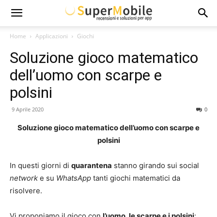
Super
Home
Applicazioni
Giochi
Soluzione gioco matematico
Mobile
dell’uomo con scarpe e
polsini
9 Aprile 2020
0
Soluzione gioco matematico dell’uomo con scarpe e
polsini
In questi giorni di
quarantena
stanno girando sui social
network
e su
WhatsApp
tanti giochi matematici da
risolvere.
Vi proponiamo il gioco con
l’uomo, le scarpe e i polsini
: