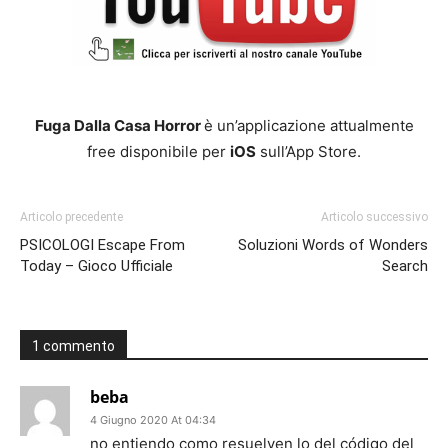
Fuga Dalla Casa Horror
è un’applicazione attualmente
free disponibile per
iOS
sull’App Store.
Articolo precedente
Articolo successivo
PSICOLOGI Escape From
Soluzioni Words of Wonders
Today – Gioco Ufficiale
Search
1 commento
beba
4 Giugno 2020 At 04:34
no entiendo como resuelven lo del código del