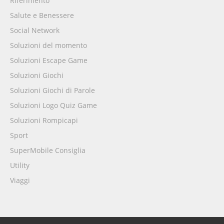
Riferimento
Salute e Benessere
Social Network
Soluzioni del momento
Soluzioni Escape Game
Soluzioni Giochi
Soluzioni Giochi di Parole
Soluzioni Logo Quiz Game
Soluzioni Rompicapi
Sport
SuperMobile Consiglia
Utility
Viaggi