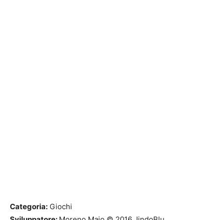
Categoria:
Giochi
Sviluppatore:
Moreno Maio © 2016 JindoBlu