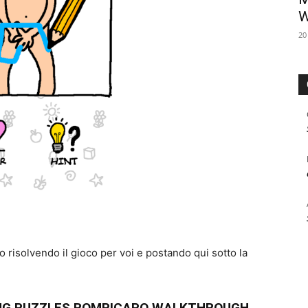
W
20
risolvendo il gioco per voi e postando qui sotto la
ING PUZZLES ROMPICAPO WALKTHROUGH