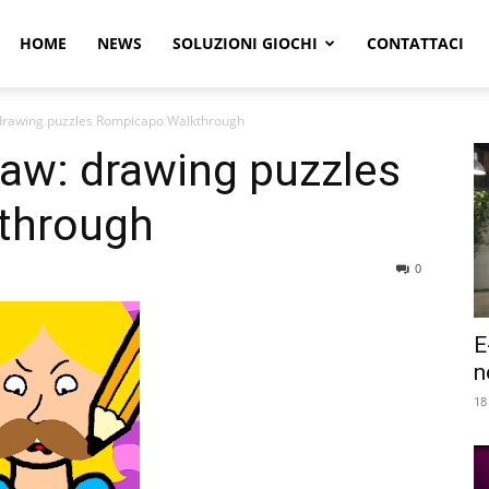
r
HOME
NEWS
SOLUZIONI GIOCHI
CONTATTACI
: drawing puzzles Rompicapo Walkthrough
e
raw: drawing puzzles
through
0
E
n
18