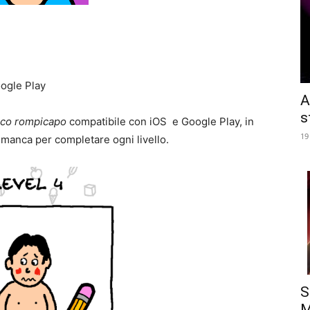
ogle Play
A
s
co rompicapo
compatibile con iOS e Google Play, in
19
 manca per completare ogni livello.
S
M