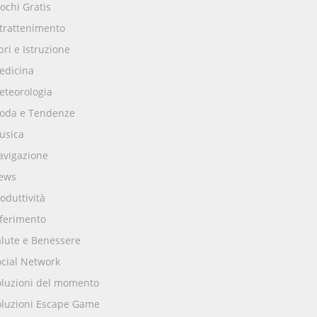
ochi Gratis
ntrattenimento
bri e Istruzione
edicina
eteorologia
oda e Tendenze
usica
avigazione
ews
oduttività
iferimento
alute e Benessere
ocial Network
oluzioni del momento
oluzioni Escape Game