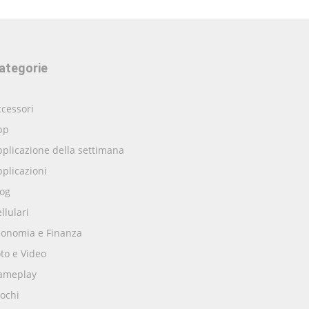
ategorie
cessori
pp
plicazione della settimana
plicazioni
log
llulari
conomia e Finanza
to e Video
ameplay
ochi