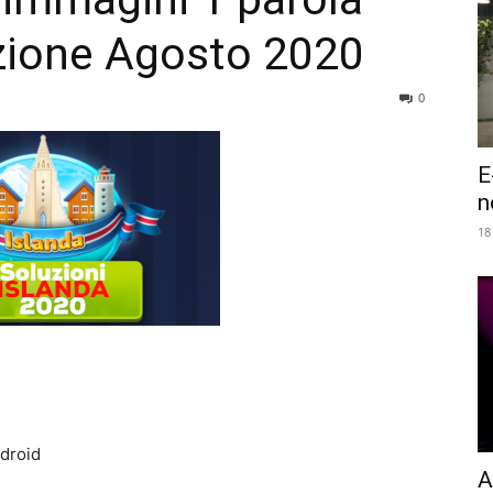
zione Agosto 2020
0
E
n
18
droid
A