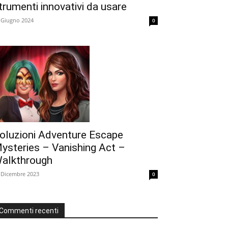
trumenti innovativi da usare
 Giugno 2024
0
oluzioni Adventure Escape
ysteries – Vanishing Act –
alkthrough
 Dicembre 2023
0
Commenti recenti