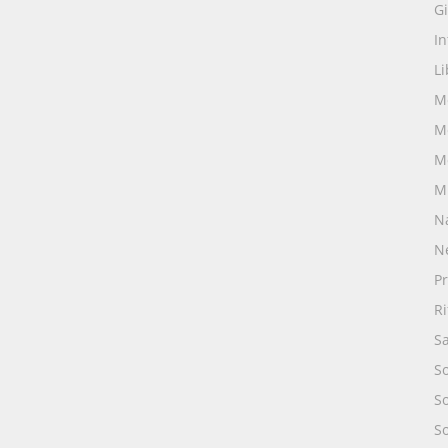
Gi
I
Li
M
M
M
M
N
N
Pr
R
S
S
S
S