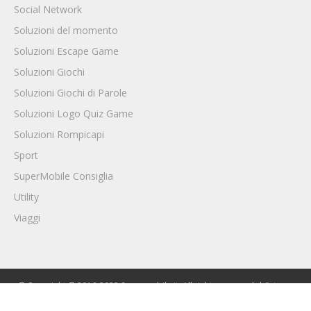
Social Network
Soluzioni del momento
Soluzioni Escape Game
Soluzioni Giochi
Soluzioni Giochi di Parole
Soluzioni Logo Quiz Game
Soluzioni Rompicapi
Sport
SuperMobile Consiglia
Utility
Viaggi
© Copyright © 2016-2022 Supermobile.it. All rights reserved. |
Privacy
Policy
|
Cookie Policy