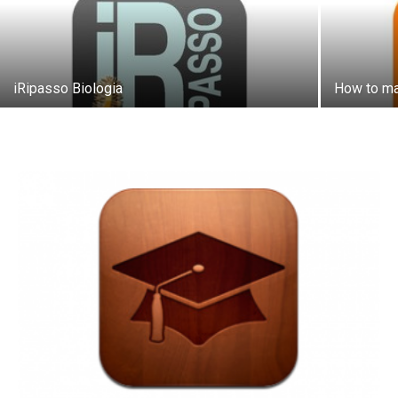
iRipasso Biologia
How to ma