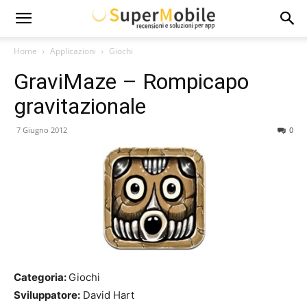
Super
Home
Applicazioni
Giochi
GraviMaze – Rompicapo
Mobile
gravitazionale
7 Giugno 2012
0
Categoria:
Giochi
Sviluppatore:
David Hart