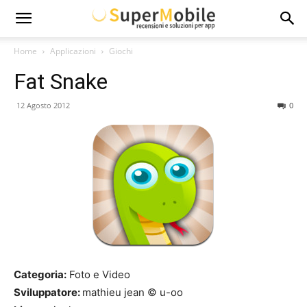
Super
Home
Applicazioni
Giochi
Fat Snake
Mobile
12 Agosto 2012
0
Categoria:
Foto e Video
Sviluppatore:
mathieu jean © u-oo