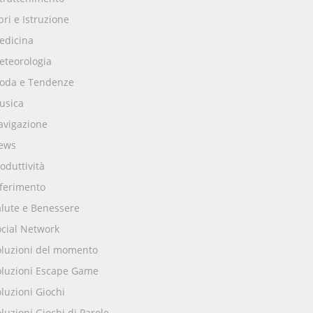
bri e Istruzione
edicina
eteorologia
oda e Tendenze
usica
avigazione
ews
oduttività
iferimento
alute e Benessere
ocial Network
oluzioni del momento
oluzioni Escape Game
luzioni Giochi
luzioni Giochi di Parole