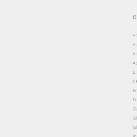
C
Ac
A
Ap
Ap
B
Ce
E
Fo
G
Gi
Gi
I