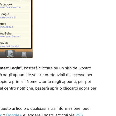
mart Login”
, basterà cliccare su un sito del vostro
erà negli appunti le vostre credenziali di accesso per
copierà prima il Nome Utente negli appunti, per poi
el centro notifiche, basterà aprirlo cliccarci sopra per
esto articolo o qualsiasi altra informazione, puoi
k
o
Google+
e leggere i nostri articoli via
RSS
.