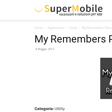
Supe
Home
Applicazioni
Utility
My Remembers Pass
Mobil
My Remembers 
8 Maggio 2013
Categoria:
Utility