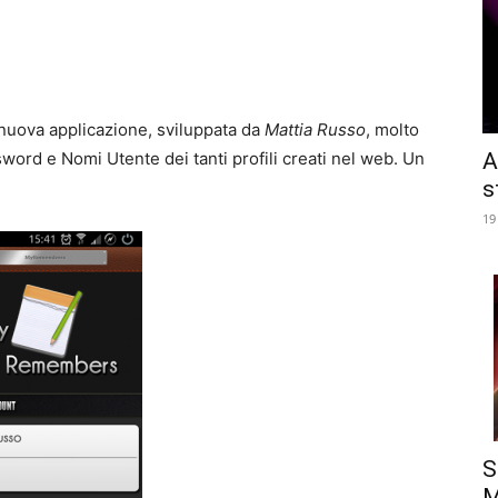
nuova applicazione, sviluppata da
Mattia Russo
, molto
sword e Nomi Utente dei tanti profili creati nel web. Un
A
s
19
S
M