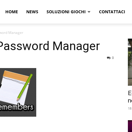
r
HOME
NEWS
SOLUZIONI GIOCHI
CONTATTACI
word Manager
e
Password Manager
0
E
n
18