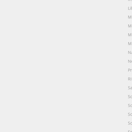
Li
M
M
M
M
N
N
Pr
R
S
S
S
S
So
So