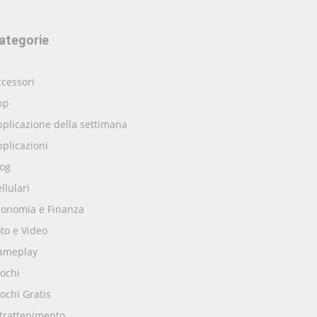
ategorie
cessori
pp
plicazione della settimana
plicazioni
log
llulari
conomia e Finanza
to e Video
ameplay
ochi
ochi Gratis
ntrattenimento