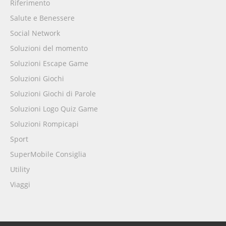
Riferimento
Salute e Benessere
Social Network
Soluzioni del momento
Soluzioni Escape Game
Soluzioni Giochi
Soluzioni Giochi di Parole
Soluzioni Logo Quiz Game
Soluzioni Rompicapi
Sport
SuperMobile Consiglia
Utility
Viaggi