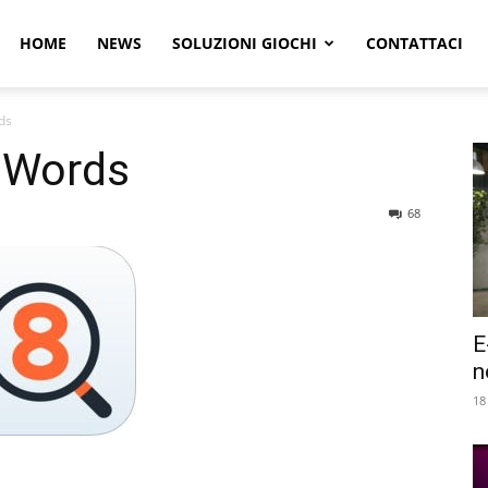
r
HOME
NEWS
SOLUZIONI GIOCHI
CONTATTACI
ds
e
8 Words
68
E
n
18