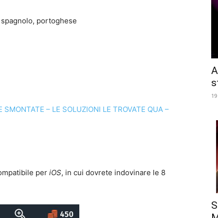
, spagnolo, portoghese
A
s
19
E SMONTATE – LE SOLUZIONI LE TROVATE QUA –
ompatibile per
iOS
, in cui dovrete indovinare le 8
S
M