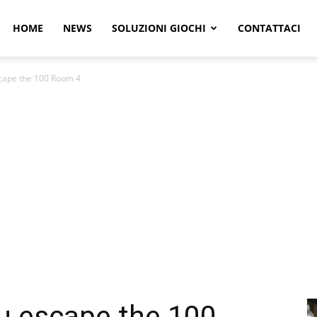
r
HOME
NEWS
SOLUZIONI GIOCHI
CONTATTACI
scape the 100 Room 4
e
u escape the 100