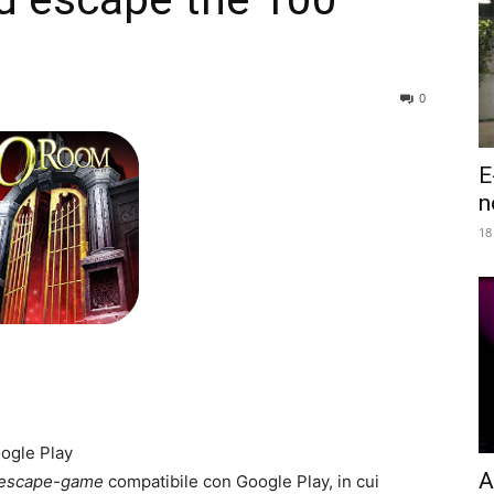
0
E
n
18
ogle Play
A
escape-game
compatibile con Google Play, in cui