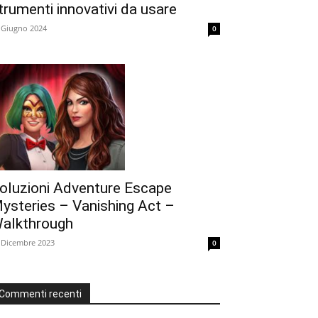
trumenti innovativi da usare
 Giugno 2024
0
oluzioni Adventure Escape
ysteries – Vanishing Act –
alkthrough
 Dicembre 2023
0
Commenti recenti