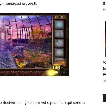
s
o i rompicapi proposti.
19
S
M
W
20
risolvendo il gioco per voi e postando qui sotto la