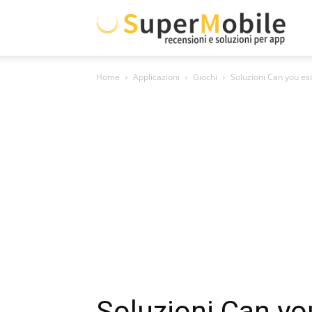
Supe
Home
Applicazioni
Giochi
Soluzioni Can you e
Mobil
Soluzioni Can yo