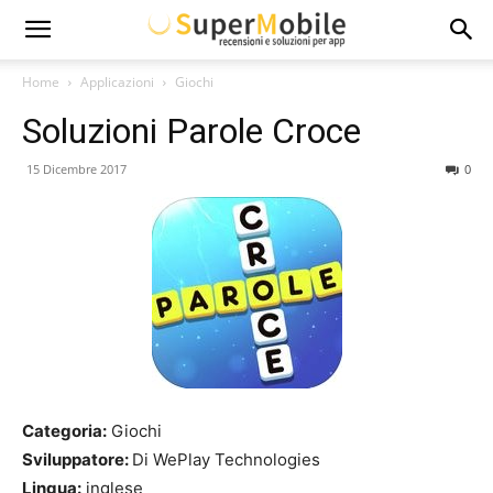
Super
Home
Applicazioni
Giochi
Soluzioni Parole Croce
Mobile
15 Dicembre 2017
0
Categoria:
Giochi
Sviluppatore:
Di WePlay Technologies
Lingua:
inglese